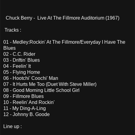
Chuck Berry - Live At The Fillmore Auditorium (1967)
Tracks :
01 - Medley:Rockin' At The Fillmore/Everyday I Have The
Blues
02 - C.C. Rider
03 - Driftin' Blues
04 - Feelin' It
05 - Flying Home
06 - Hootchi' Coochi' Man
07 - It Hurts Me Too (Duet With Steve Miller)
08 - Good Morning Little School Girl
09 - Fillmore Blues
10 - Reelin' And Rockin'
11 - My Ding-A-Ling
12 - Johnny B. Goode
Line up :