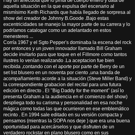
Hay un anécdota que lo pinta de cuerpo entero y data de
aquella situación en la que expulsa del escenario al
mismísimo Keith Richards que había llegado de sorpresa al
show del creador de Johnny B.Goode .Bajo estas
excentricidades se manejo la mayor parte de su carrera y lo
podríamos catalogar como un adelantado en estos
menesteres ...
Corría 1967 y el Sgto Pepper's dominaba la escena del rock
por entonces y un joven innovador llamado Bill Graham
decide invitarlo para que toque en el Fillmore como tantos
ilustres lo venían realizando .La aceptacion fue bien
recibida ,contando con el aporte por parte de Berry de un
set list blusero en un noventa por ciento ,una banda de
acompañamiento acorde a la situación (Steve Miller Band) y
la correspondiente grabacion del recital para una futura
edición en directo . El "Big Daddy for the moment" (así lo
presenta Graham a la audiencia en el comienzo del show)
despliega todo su carisma y personalidad en esa noche
mágica como todas las que ocurrieron en ese emblemático
recinto . En 1994 sale editado en su versión compacta y
pensamos (mientras la SOPA nos deje ) que era una buena
oportunidad para acercárselos y que disfruten de un
verdadero rockstar en plano blusero como en sus